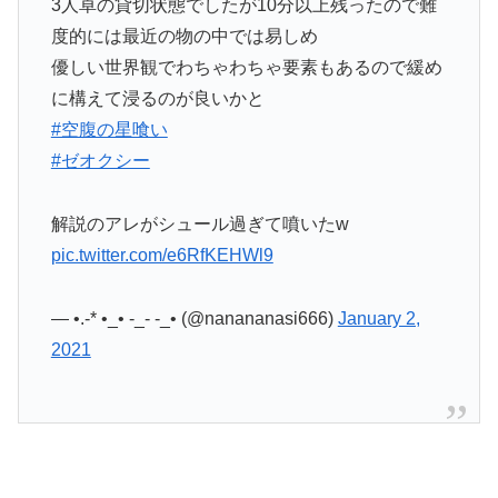
3人卓の貸切状態でしたが10分以上残ったので難
度的には最近の物の中では易しめ
優しい世界観でわちゃわちゃ要素もあるので緩め
に構えて浸るのが良いかと
#空腹の星喰い
#ゼオクシー
解説のアレがシュール過ぎて噴いたw
pic.twitter.com/e6RfKEHWl9
— •.-* •_• -_- -_• (@nanananasi666)
January 2,
2021