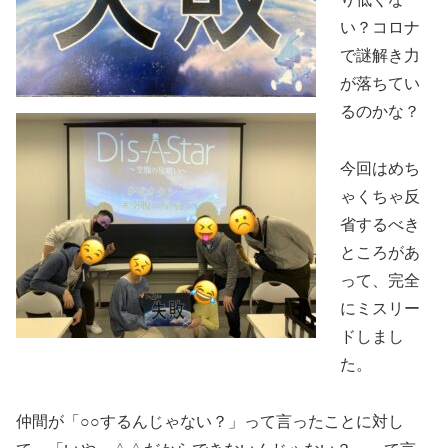
い？コロナ
で謎解き力
が落ちてい
るのかな？
今回はめち
ゃくちゃ反
省するべき
ところがあ
って、完全
にミスリー
ドしまし
た。
仲間が「○○するんじゃない？」って言ったことに対し