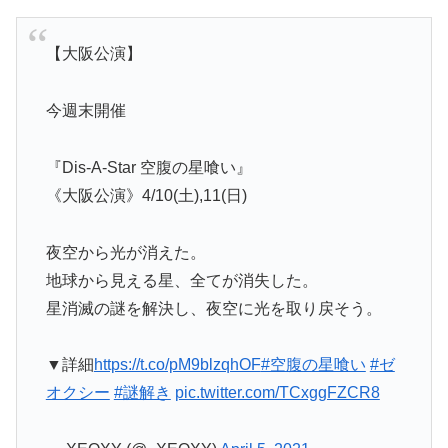
【大阪公演】
今週末開催
『Dis-A-Star 空腹の星喰い』
《大阪公演》4/10(土),11(日)
夜空から光が消えた。
地球から見える星、全てが消失した。
星消滅の謎を解決し、夜空に光を取り戻そう。
▼詳細
https://t.co/pM9blzqhOF
#空腹の星喰い
#ゼ
オクシー
#謎解き
pic.twitter.com/TCxggFZCR8