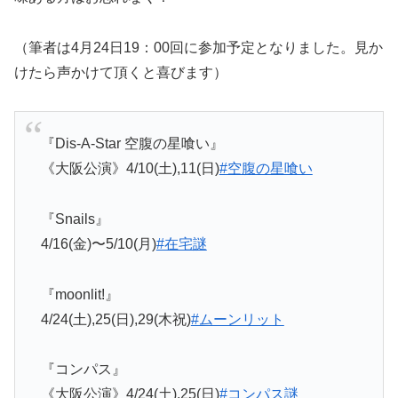
（筆者は4月24日19：00回に参加予定となりました。見か
けたら声かけて頂くと喜びます）
『Dis-A-Star 空腹の星喰い』
《大阪公演》4/10(土),11(日)
#空腹の星喰い
『Snails』
4/16(金)〜5/10(月)
#在宅謎
『moonlit!』
4/24(土),25(日),29(木祝)
#ムーンリット
『コンパス』
《大阪公演》4/24(土),25(日)
#コンパス謎