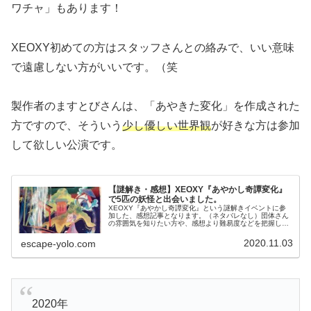
ワチャ」もあります！
XEOXY初めての方はスタッフさんとの絡みで、いい意味
で遠慮しない方がいいです。（笑
製作者のますとびさんは、「あやきた変化」を作成された
方ですので、そういう
少し優しい世界観
が好きな方は参加
して欲しい公演です。
【謎解き・感想】XEOXY『あやかし奇譚変化』
で5匹の妖怪と出会いました。
XEOXY『あやかし奇譚変化』という謎解きイベントに参
加した、感想記事となります。（ネタバレなし）団体さん
の雰囲気を知りたい方や、感想より難易度などを把握して
から参加したい方、イベントを探されている方にお勧めの
記事です。
2020.11.03
escape-yolo.com
2020年