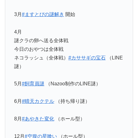
3月
#ますとびの謎解き
開始
4月
謎クラの卵へ送る全体戦
今日のおやつは全体戦
ネコラッシュ（全体戦）
#カササギの宝石
（LINE
謎）
5月
#飼育員謎
（Nazoo制作のLINE謎）
6月
#晴天カクテル
（持ち帰り謎）
8月
#あやきた変化
（ホール型）
12月
#空腹の星喰い
（ホール型）