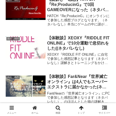
『Re;ProducinG』で3回
GAMEOVERになった（ネタバレ
なし）
HATCH『Re;ProducinG』にオンラインに
て参加した感想ブログとなります。（ネ
タバレなし）本当にゲームの中に謎が埋
め込まれているという独特な公演の雰囲
気を味わい方にオススメです。
【体験談】XEOXY『RIDDLE FIT
脱出 感想
ONLINE』で10分運動で息切れを
した((ネタバレなし)
XEOXY『RIDDLE FIT ONLINE』に自宅
で参加した感想記事となります（ネタバ
レなし）謎解きとトレーニングをかけ合
わせた公演となります。トレーニングを
せずに謎解きだけを楽しむことも可能で
す。雰囲気を知りたい方におすすめで
【体験談】Far&Near『世界滅亡
脱出 感想
す。
オンライン​』は4人でもスーパー
エクストラに届かなかった(ネタ
バレなし)
Far&Nearの『世界滅亡オンライン』にPC
で参加した感想記事となります（ネタバ
レなし）。のほほんとした猫の謎解きに
参加しているはずが、世界の滅亡をかけ
た謎解きになってしまいます。雰囲気を
メニュー
ホーム
検索
トップ
サイドバー
知りたい方にお勧めの記事です。
【体験談】XEOXY『CRAZY
脱出 感想