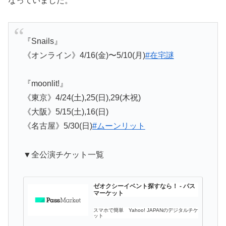
なっていました。
『Snails』
《オンライン》4/16(金)〜5/10(月)
#在宅謎
『moonlit!』
《東京》4/24(土),25(日),29(木祝)
《大阪》5/15(土),16(日)
《名古屋》5/30(日)
#ムーンリット
▼全公演チケット一覧
ゼオクシーイベント探すなら！ - パス
マーケット
スマホで簡単 Yahoo! JAPANのデジタルチケ
ット