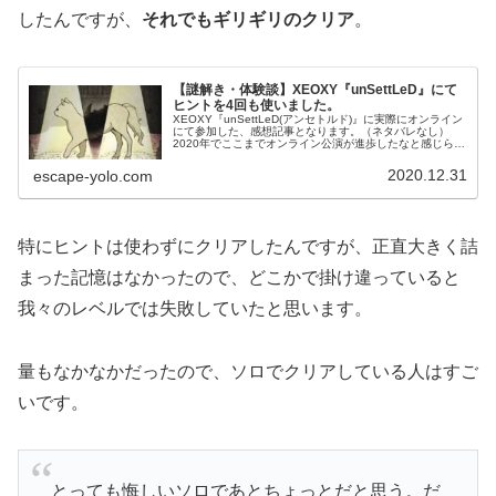
したんですが、
それでもギリギリのクリア
。
【謎解き・体験談】XEOXY『unSettLeD』にて
ヒントを4回も使いました。
XEOXY『unSettLeD(アンセトルド)』に実際にオンライン
にて参加した、感想記事となります。（ネタバレなし）
2020年でここまでオンライン公演が進歩したなと感じられ
る公演。イベントの雰囲気や感想・難易度を知りたい方に
お勧めです。
2020.12.31
escape-yolo.com
特にヒントは使わずにクリアしたんですが、正直大きく詰
まった記憶はなかったので、どこかで掛け違っていると
我々のレベルでは失敗していたと思います。
量もなかなかだったので、ソロでクリアしている人はすご
いです。
とっても悔しいソロであとちょっとだと思う。だ