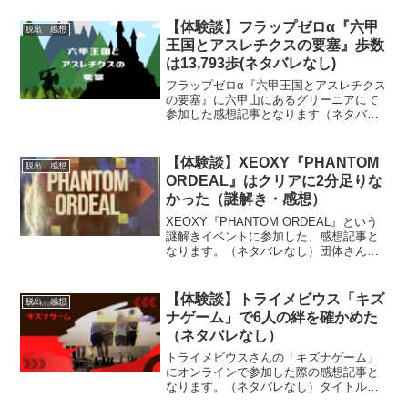
どんなびっくりがまっているのか…？雰
囲気を知りたい方にお勧めです。
【体験談】フラップゼロα『​六甲
脱出 感想
王国とアスレチクスの要塞』歩数
は13,793歩(ネタバレなし)
フラップゼロα『​六甲王国とアスレチクス
の要塞』に六甲山にあるグリーニアにて
参加した感想記事となります（ネタバレ
なし）ただの周遊型ではなく「山登り」
要素のある周遊型となります。パーク内
を歩き回ることになるため、参加時は動
【体験談】XEOXY『PHANTOM
脱出 感想
きやすい服装でご参加ください。
ORDEAL』はクリアに2分足りな
かった（謎解き・感想）
XEOXY『PHANTOM ORDEAL』という
謎解きイベントに参加した、感想記事と
なります。（ネタバレなし）団体さんの
雰囲気を知りたい方や、感想より難易度
などを把握してから参加したい方にオス
スメ。XEOXYさんの最新公演情報は末尾
【体験談】トライメビウス「キズ
脱出 感想
にあります！
ナゲーム」で6人の絆を確かめた
（ネタバレなし）
トライメビウスさんの「キズナゲーム」
にオンラインで参加した際の感想記事と
なります。（ネタバレなし）タイトル通
りキズナゲームらしい要素もあり、謎解