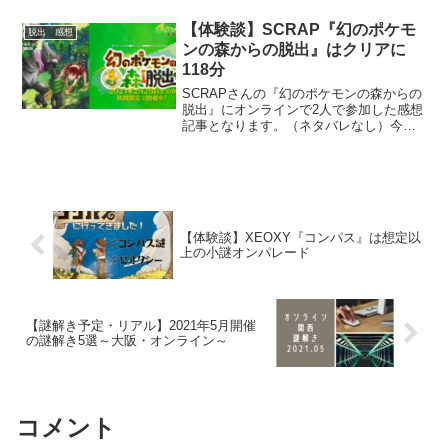
きにいいアクセントがついている公演と
なっていました。雰囲気を知りたい方に
【体験談】SCRAP『幻のポケモ
脱出 感想
お勧めの記事です。
ンの森からの脱出』はクリアに
118分
SCRAPさんの『幻のポケモンの森からの
脱出』にオンラインで2人で参加した感想
記事となります。（ネタバレなし）今回
は初心者の方と参加しましたが、大きく
詰まることなく最後までマイペースに楽
しめました。ポケモン好きな人もライト
に楽しめるので、雰囲気を知りたい方に
お勧めの記事です。
【体験談】XEOXY『コンパス』は想定以
上の小謎オンパレード
【謎解き予定・リアル】2021年5月開催
の謎解き5選～大阪・オンライン～
コメント