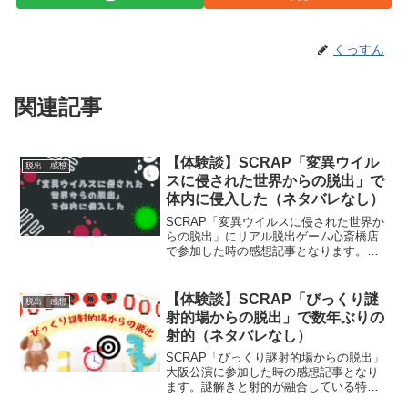
くっすん
関連記事
【体験談】SCRAP「変異ウイル
脱出 感想
スに侵された世界からの脱出」で
体内に侵入した（ネタバレなし）
SCRAP「変異ウイルスに侵された世界か
らの脱出」にリアル脱出ゲーム心斎橋店
で参加した時の感想記事となります。
「はたらく細胞」とのコラボ公演のた
め、参加者は細胞になり体内でとある課
題に立ち向かいます。雰囲気を知りたい
【体験談】SCRAP「びっくり謎
脱出 感想
方にお勧めの記事です。
射的場からの脱出」で数年ぶりの
射的（ネタバレなし）
SCRAP「びっくり謎射的場からの脱出」
大阪公演に参加した時の感想記事となり
ます。謎解きと射的が融合している特別
な公演！びっくりシリーズ第三作には、