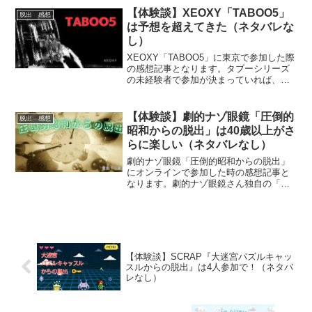
【体験談】XEOXY「TABOO5」
脱出 感想
は予想を超えてきた（ネタバレな
し）
XEOXY「TABOO5」に東京で参加した際
の感想記事となります。タブーシリーズ
の未経験者で参加が決まっていれば、内
容は見ないことをお勧めします。ネタバ
レは極力回避ししています。公演の雰囲
気を知りたい方にお勧めです。
【体験談】劇的ナゾ眼鏡「圧倒的
脱出 感想
昭和からの脱出」は40歳以上がさ
らに楽しい（ネタバレなし）
劇的ナゾ眼鏡「圧倒的昭和からの脱出」
にオンラインで参加した時の感想記事と
なります。劇的ナゾ眼鏡さん独自の「自
宅改造」は相変わらず健在。参加者はタ
イムスリップして昭和へ訪れることにな
ります。雰囲気を知りたい方にお勧めの
記事です。
【体験談】SCRAP『大迷宮パズルキャッ
スルからの脱出』は4人参加で！（ネタバ
レなし）