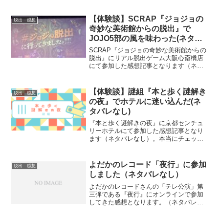
されている公演ではなく、イベント出展
時に開催されることが多い公演となりま
す。雰囲気を知りたい方にお勧めです。
【体験談】SCRAP『​ジョジョの
脱出 感想
奇妙な美術館からの脱出』で
JOJO5部の風を味わった(ネタバ
レなし)
SCRAP『​ジョジョの奇妙な美術館からの
脱出』にリアル脱出ゲーム大阪心斎橋店
にて参加した感想記事となります（ネタ
バレなし）。JOJO5部とのコラボ公演。
2020年開催予定でしたが、コロナで延期
され遂に開催。雰囲気を知りたい方にお
【体験談】謎組『​本と歩く謎解き
脱出 感想
勧めです。
の夜』でホテルに迷い込んだ(ネ
タバレなし)
『​​本と歩く謎解きの夜』に京都センチュ
リーホテルにて参加した感想記事となり
ます（ネタバレなし）。本当にチェック
イン時に文庫本を渡されるところからイ
ベントがスタートします。独特なイベン
トですので、雰囲気を知りたい方にお勧
よだかのレコード「夜行」に参加
脱出 感想
めの記事です。
しました（ネタバレなし）
よだかのレコードさんの「テレ公演」第
三弾である『夜行』にオンラインで参加
してきた感想となります。（ネタバレな
し）