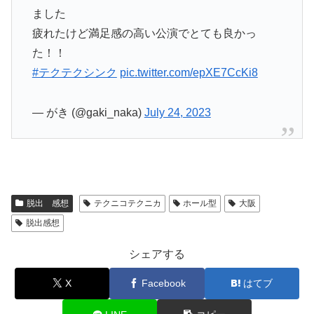
ました
疲れたけど満足感の高い公演でとても良かっ
た！！
#テクテクシンク
pic.twitter.com/epXE7CcKi8
— がき (@gaki_naka)
July 24, 2023
脱出 感想
テクニコテクニカ
ホール型
大阪
脱出感想
シェアする
X
Facebook
はてブ