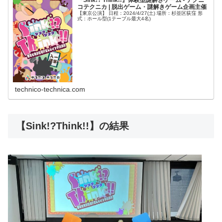
『Sink!? Think!!』体験型謎解きゲーム - テクニ
コテクニカ | 脱出ゲーム・謎解きゲーム企画主催
【東京公演】 日程：2024/4/27(土) 場所：杉並区荻窪 形
式：ホール型(1テーブル最大4名)
technico-technica.com
【Sink!?Think!!】の結果