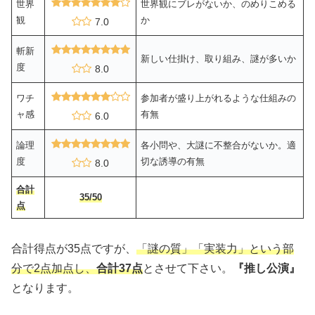
世界
世界観にブレがないか、のめりこめる
観
か
7.0
斬新
新しい仕掛け、取り組み、謎が多いか
度
8.0
ワチ
参加者が盛り上がれるような仕組みの
ャ感
有無
6.0
論理
各小問や、大謎に不整合がないか。適
度
切な誘導の有無
8.0
合計
35/50
点
合計得点が35点ですが、
「謎の質」「実装力」という部
分で2点加点し、
合計
37点
とさせて下さい。
『推し公演』
となります。