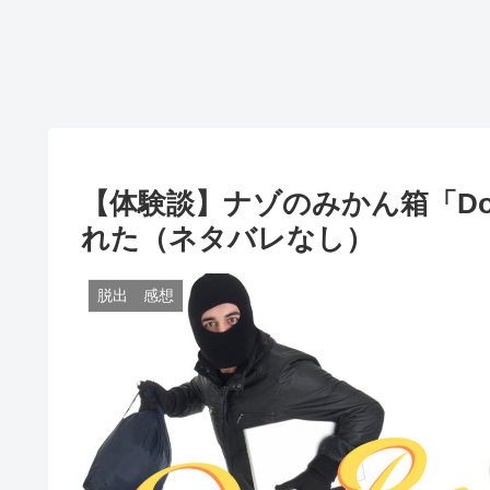
【体験談】ナゾのみかん箱「DoR
れた（ネタバレなし）
脱出 感想