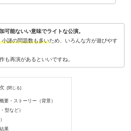
参加可能ないい意味でライトな公演。
、小謎の問題数も多い
ため、いろんな方が遊びやす
今作も再演があるといいですね。
次
2】の概要・ストーリー（背景）
数・型など）
景）
の結果