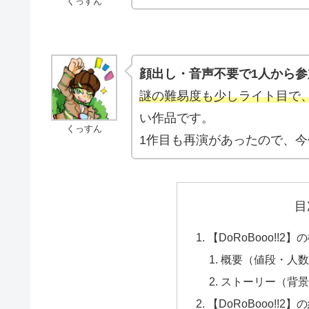
くっすん
顔出し・音声不要で1人から
謎の難易度も少しライト目で
い作品です。
くっすん
1作目も再演があったので、
目
【DoRoBooo!!
概要（値段・人
ストーリー（背
【DoRoBooo!!2】