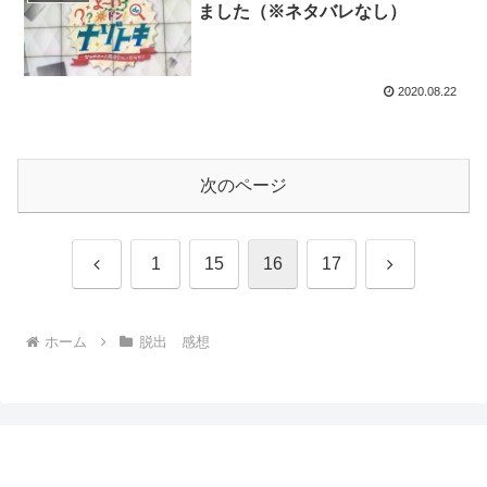
ました（※ネタバレなし）
2020.08.22
次のページ
前
次
1
15
16
17
へ
へ
ホーム
脱出 感想