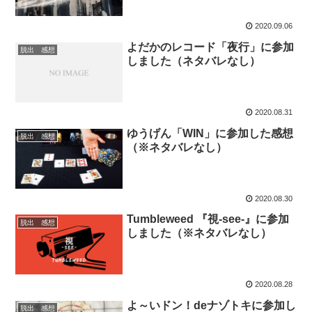
2020.09.06
よだかのレコード「夜行」に参加
脱出 感想
しました（ネタバレなし）
2020.08.31
ゆうげん「WIN」に参加した感想
脱出 感想
（※ネタバレなし）
2020.08.30
Tumbleweed 『視-see-』に参加
脱出 感想
しました（※ネタバレなし）
2020.08.28
よ～いドン！deナゾトキに参加し
脱出 感想