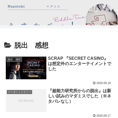
脱出 感想
SCRAP 『SECRET CASINO』
脱出 感想
は想定外のエンターテイメントで
した
2020.09.19
『超能力研究所からの脱出』は新
マーダーミステリー
しい試みのマダミスでした（※ネ
タバレなし）
2020.09.17