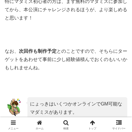
特にマダミス初心者の方は、まず無料のマダミスに参加し
てから、本公演にチャレンジされるほうが、より楽しめる
と思います！
なお、
次回作も制作予定
とのことですので、そちらにター
ゲットをあわせて事前に少し経験値積んでおくのもいいか
もしれませんね。
にょっきはいくつかオンラインでGM可能な
マダミスがあります。
にょっき
お友達とやってみたい！とかあれば、Twitter
よりご連絡ください！
メニュー
ホーム
検索
トップ
サイドバー