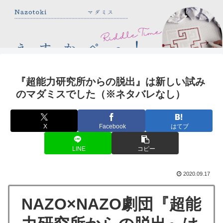
『超能力研究所からの脱出』は新しい試み
のマダミスでした（※ネタバレなし）
X
Facebook
はてブ
LINE
コピー
2020.09.17
NAZO×NAZO劇団『超能