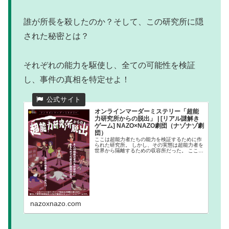
誰が所長を殺したのか？そして、この研究所に隠
された秘密とは？
それぞれの能力を駆使し、全ての可能性を検証
し、事件の真相を特定せよ！
オンラインマーダーミステリー「超能
力研究所からの脱出」 | [リアル謎解き
ゲーム] NAZO×NAZO劇団（ナゾナゾ劇
団）
ここは超能力者たちの能力を検証するために作
られた研究所。 しかし、その実態は超能力者を
世界から隔離するための収容所だった。 ここに
集められた超能力者たちは、いつかこの研究所
を抜け出すことを夢見てい
nazoxnazo.com