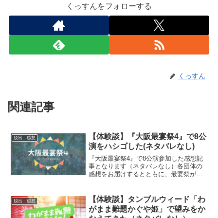
くっすんをフォローする
くっすん
関連記事
【体験談】『大阪最宴祭4​』で8公
脱出 感想
演をハシゴした(ネタバレなし)
『大阪最宴祭4​』で8公演参加した感想記
事となります（ネタバレなし）各団体の
感想をお届けするとともに、最宴祭がも
つ雰囲気をまとめております。色々な謎
解き団体と出会えるイベントになるた
め、各公演の感想は簡易記事となりま
【体験談】タンブルウィード「わ
脱出 感想
す。
がまま難題かぐや姫」で望みをか