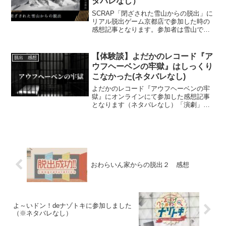
タバレなし）
SCRAP「閉ざされた雪山からの脱出」に
リアル脱出ゲーム京都店で参加した時の
感想記事となります。参加者は雪山で遭
難することになりますが、なんと実際の
テントにはいって謎解きを進めていきま
す。雰囲気を知りたい方にお勧めの記事
【体験談】よだかのレコード『​ア
脱出 感想
です。
ウフヘーベンの牢獄』はしっくり
こなかった(ネタバレなし)
よだかのレコード『​アウフヘーベンの牢
獄』にオンラインにて参加した感想記事
となります（ネタバレなし）「演劇」
×「ゲーム」×「謎解き」と公表されてい
たように、演劇要素も強めの作品でし
た。第一回目の参加した際の感想となり
ます。
おわらいん家からの脱出２ 感想
よ～いドン！deナゾトキに参加しました
（※ネタバレなし）