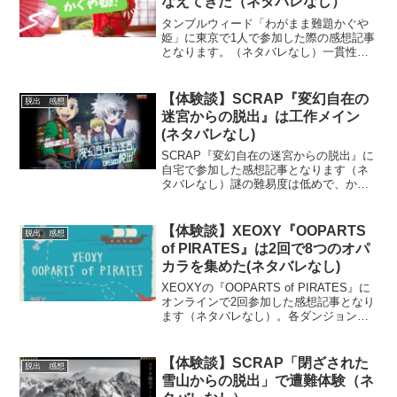
なえてきた（ネタバレなし）
タンブルウィード「わがまま難題かぐや
姫」に東京で1人で参加した際の感想記事
となります。（ネタバレなし）一貫性の
ある公演で、ストーリー等も非常に理解
しやすい。謎解き初心者の方にもお勧め
できる公演の紹介記事です。
【体験談】SCRAP『変幻自在の
脱出 感想
迷宮からの脱出』は工作メイン
(ネタバレなし)
SCRAP『変幻自在の迷宮からの脱出』に
自宅で参加した感想記事となります（ネ
タバレなし）謎の難易度は低めで、かな
り工作に寄せた公演となっていました。
「Hunter×Hunter」ファンの方や、公演の
イメージを知りたい方にお勧めの記事で
【体験談】XEOXY『​OOPARTS
脱出 感想
す。
of PIRATES』は2回で8つのオパ
カラを集めた(ネタバレなし)
XEOXYの『OOPARTS of PIRATES』に
オンラインで2回参加した感想記事となり
ます（ネタバレなし）。各ダンジョンが
独立しており、少し珍しい形式のオンラ
イン公演。雰囲気やシステムを知りたい
方にお勧めの記事です。
【体験談】SCRAP「閉ざされた
脱出 感想
雪山からの脱出」で遭難体験（ネ