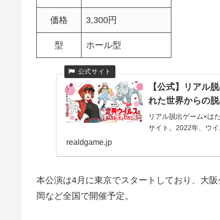
価格
3,300円
型
ホール型
【公式】リアル脱
れた世界からの脱
リアル脱出ゲーム×は
サイト。2022年、ウ
realdgame.jp
本公演は4月に東京でスタートしており、大阪
岡など全国で開催予定。