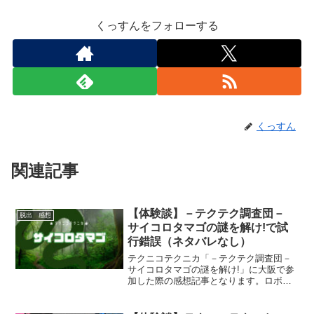
くっすんをフォローする
くっすん
関連記事
【体験談】－テクテク調査団－
脱出 感想
サイコロタマゴの謎を解け!で試
行錯誤（ネタバレなし）
テクニコテクニカ「－テクテク調査団－
サイコロタマゴの謎を解け!」に大阪で参
加した際の感想記事となります。ロボバ
コの良さとホール型の謎解き公演の良さ
が上手に共存している公演。ネタバレは