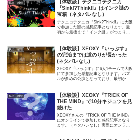
極力回避ししていますが、雰囲気を知り
【体験談】テクニコテクニカ
脱出 感想
たい方にお勧めです。
『Sink!?Think!!』はインク謎の
宝箱（ネタバレなし）
テクニコテクニカ『Sink?Think!!』に大阪
で参加した際の感想記事となります。最
初から最後まで「インク謎」がつまりに
つまった公演。『謎解きに慣れた方向
け』の公演でした。雰囲気を知りたい方
にお勧めの記事です。
【体験談】XEOXY『いっぷす』
脱出 感想
の完治までは道のりが長かった
(ネタバレなし)
XEOXY『いっぷす』に6人1チームで大阪
にて参加した感想記事となります。パズ
ルが多めの公演となっており、最初から
トップギアで謎を解いていく方がよい公
演でした。雰囲気などを知りたい方にお
勧めの記事です。
【体験談】XEOXY『TRICK OF
脱出 感想
THE MIND』で10分キジュツを見
続けた
XEOXYさんの『TRICK OF THE MIND』
にオンラインで参加した感想記事となり
ます。（ネタバレなし）実際にオンライ
ン越しでリアルに繰り広げられる奇術の
クオリティが非常に高い「見ごたえのあ