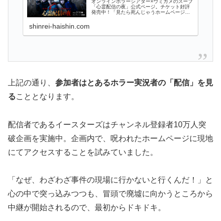
オンラインホラーシアター×ウミガメのスープ
「心霊配信の夜」公式ページ。チケット好評
発売中！「見たら死んじゃうホームページが
あるんだって…」そんな噂の真相を確かめる
べく、とある配信者がホームページにアクセ
shinrei-haishin.com
スしようと試みる。あなたはその番組をた...
上記の通り、
参加者はとあるホラー実況者の「配信」を見
る
こととなります。
配信者であるイースターズはチャンネル登録者10万人突
破企画を実施中。企画内で、呪われたホームページに現地
にてアクセスすることを試みていました。
「なぜ、わざわざ事件の現場に行かないと行くんだ！」と
心の中で突っ込みつつも、冒頭で廃墟に向かうところから
中継が開始されるので、最初からドキドキ。