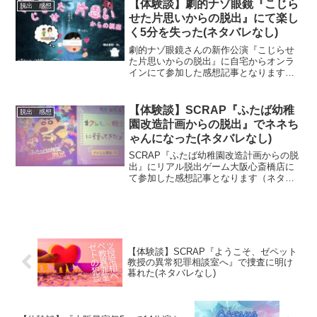
る公演」でした。雰囲気が気になる方に
【体験談】劇的ナゾ眼鏡『こじら
脱出 感想
お勧めの記事です。
せた片思いからの脱出』にて楽し
く5分を失った(ネタバレなし)
劇的ナゾ眼鏡さんの新作公演『こじらせ
た片思いからの脱出』に自宅からオンラ
インにて参加した感想記事となります
（ネタバレなし）いつもながらの参加者
を楽しませようとするホスピタリティを
感じつつ、謎はいつもより少し難しめの
【体験談】SCRAP『​ふたば幼稚
脱出 感想
公演でした。
園改造計画からの脱出』でネネち
ゃんになった(ネタバレなし)
SCRAP『​ふたば幼稚園改造計画からの脱
出』にリアル脱出ゲーム大阪心斎橋店に
て参加した感想記事となります（ネタバ
レなし）。クレヨンしんちゃんとのコラ
ボ公演で、小学生のお子さんがいるご家
族でも親子連れで参加可能。雰囲気を知
りたい方にお勧めです。
【体験談】SCRAP『​ようこそ、ゼペット
教授の異常犯罪相談室へ』で捜査に明け
暮れた(ネタバレなし)