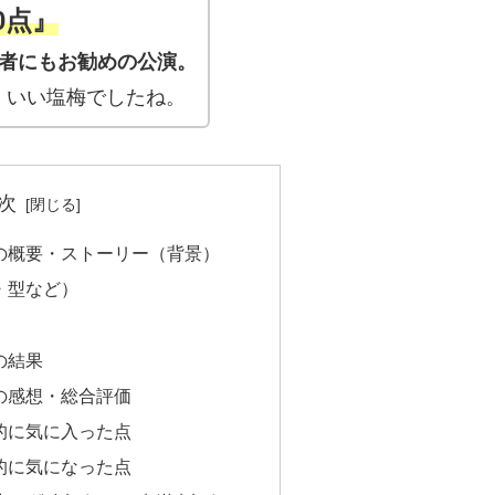
50点』
心者にもお勧めの公演。
、いい塩梅でしたね。
次
】の概要・ストーリー（背景）
・型など）
）
の結果
の感想・総合評価
的に気に入った点
的に気になった点