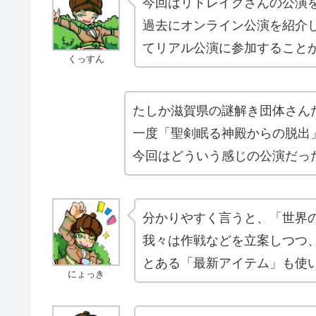
今回はリドレイクさんの公演
過去にオンライン公演を紹介
てリアル公演に参加すること
くっすん
たしか滋賀県の謎解き団体さん
一度「聖剣眠る神殿からの脱出
今回はどういう感じの公演だっ
分かりやすく言うと、「世界
我々は作戦などを立案しつつ
とある「最新アイテム」も使
にょっき