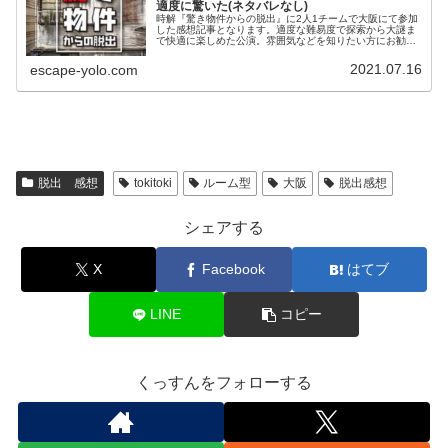
適度に驚いた(ネタバレなし)
時解『驚き物件からの脱出』に2人1チームで大阪にて参加
した感想記事となります。適度な難易度で探索から大謎ま
で快適に楽しめた公演。雰囲気などを知りたい方にお勧め
の記事です。
2021.07.16
escape-yolo.com
脱出 感想
tokitoki
ルーム型
大阪
脱出感想
シェアする
X
Facebook
はてブ
LINE
コピー
くっすんをフォローする