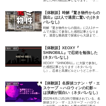
加した時の感想記事となります。「リア
ル脱出ゲーム×デスゲーム」という異例の
組み合わせの公演。デスゲーム的な演出
も沢山ありました！雰囲気を知りたい方
【体験談】時解『驚き物件からの
脱出 感想
にお勧めの記事です。
脱出』は2人で適度に驚いた(ネタ
バレなし)
時解『驚き物件からの脱出』に2人1チー
ムで大阪にて参加した感想記事となりま
す。適度な難易度で探索から大謎まで快
適に楽しめた公演。雰囲気などを知りた
い方にお勧めの記事です。
【体験談】XEOXY『​
脱出 感想
SHINOBILL』で忍術を勉強した
(ネタバレなし)
XEOXY『​​SHINOBILL』に大阪で参加し
た感想記事となります（ネタバレな
し）。忍者と高層ビルというどこか不思
議な組み合わせの作品。実際に忍術を習
得しながらビルからの脱出を目指すイベ
ントとなっておりました。雰囲気を知り
【体験談】名探偵コナン・ザ・エ
脱出 感想
たい方にお勧めの記事です。
スケープ ～ハロウィンの幻影～
は演劇が面白い（ネタバレなし）
2022年4月にUSJ内で開催されている、名
探偵コナン・ザ・エスケープ ～ハロウィ