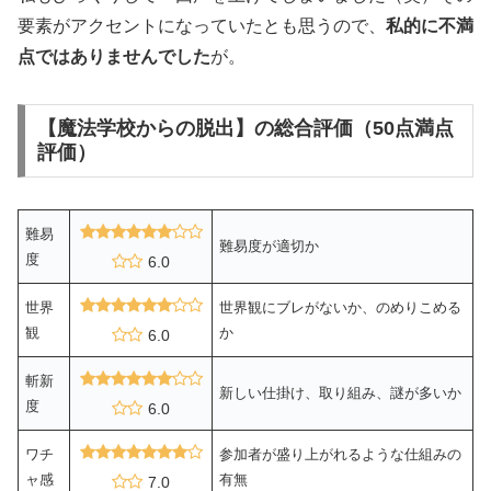
要素がアクセントになっていたとも思うので、
私的に不満
点ではありませんでした
が。
【魔法学校からの脱出】の総合評価（50点満点
評価）
難易
難易度が適切か
度
6.0
世界
世界観にブレがないか、のめりこめる
観
か
6.0
斬新
新しい仕掛け、取り組み、謎が多いか
度
6.0
ワチ
参加者が盛り上がれるような仕組みの
ャ感
有無
7.0