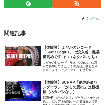
くっすん
関連記事
【体験談】よだかのレコード
脱出 感想
「Giant Octpus」は没入感・難易
度高めで面白い（ネタバレなし）
よだかのレコード「Giant Octpus」に東
京で参加してきたときの感想記事となり
ます。タイムアタックモードと通常モー
ドを選べるルーム型の公演。ルーム型の
良さが詰め込まれているので、謎解きが
好きな万人にオススメできる公演でし
【体験談】SCRAP「絶体絶命ワ
脱出 感想
た。
ンダーランドからの脱出」は新機
軸（ネタバレなし）
SCRAP「絶体絶命ワンダーランドからの
脱出」にリアル脱出ゲーム名古屋店で参