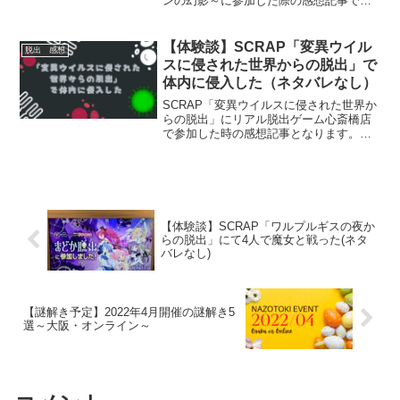
ンの幻影～に参加した際の感想記事で
す。ネタバレには配慮しておりますが、
雰囲気を知りたい方にお勧めの記事で
す。がっつり謎解きが不要な方はミステ
【体験談】SCRAP「変異ウイル
脱出 感想
リーチャレンジへの参加がオススメ。
スに侵された世界からの脱出」で
体内に侵入した（ネタバレなし）
SCRAP「変異ウイルスに侵された世界か
らの脱出」にリアル脱出ゲーム心斎橋店
で参加した時の感想記事となります。
「はたらく細胞」とのコラボ公演のた
め、参加者は細胞になり体内でとある課
題に立ち向かいます。雰囲気を知りたい
方にお勧めの記事です。
【体験談】SCRAP「ワルプルギスの夜か
らの脱出」にて4人で魔女と戦った(ネタ
バレなし)
【謎解き予定】2022年4月開催の謎解き5
選～大阪・オンライン～