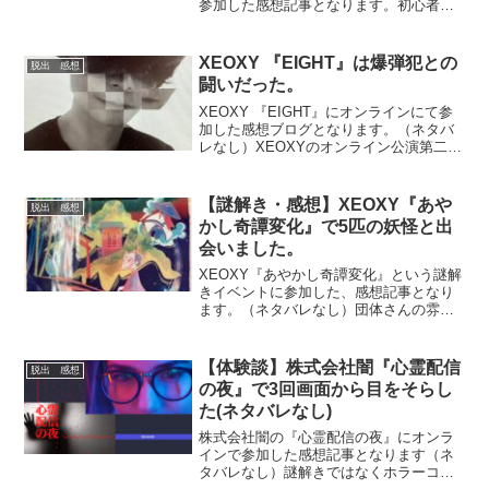
参加した感想記事となります。初心者で
も楽しみやすい、『進撃の巨人』の世界
観をうまく表現した公演でした。公演の
雰囲気を知りたい方にお勧めの記事で
XEOXY 『EIGHT』は爆弾犯との
脱出 感想
す。
闘いだった。
XEOXY 『EIGHT』にオンラインにて参
加した感想ブログとなります。（ネタバ
レなし）XEOXYのオンライン公演第二
弾。システム的にも非常に完成度の高
い、本公演の雰囲気をお届けします。
【謎解き・感想】XEOXY『あや
脱出 感想
かし奇譚変化』で5匹の妖怪と出
会いました。
XEOXY『あやかし奇譚変化』という謎解
きイベントに参加した、感想記事となり
ます。（ネタバレなし）団体さんの雰囲
気を知りたい方や、感想より難易度など
を把握してから参加したい方、イベント
を探されている方にお勧めの記事です。
【体験談】株式会社闇『​心霊配信
脱出 感想
の夜』で3回画面から目をそらし
た(ネタバレなし)
株式会社闇の『​心霊配信の夜』にオンラ
インで参加した感想記事となります（ネ
タバレなし）謎解きではなくホラーコン