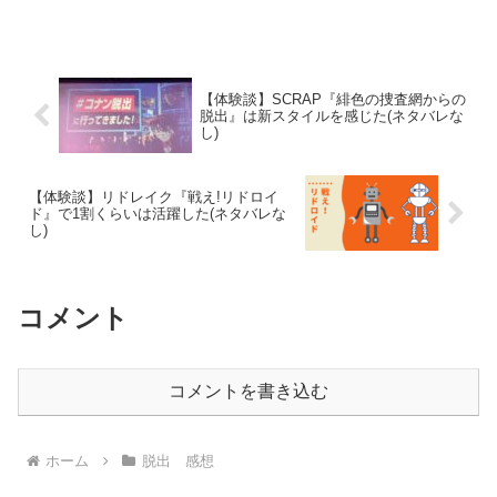
テンツに「ウミガメのスープ」がプラス
されたイベントでした。映像演出に工夫
があり、1時間のホラー映画を見ている感
覚でした。
【体験談】SCRAP『​緋色の捜査網からの
脱出』は新スタイルを感じた(ネタバレな
し)
【体験談】リドレイク『​戦え!リドロイ
ド』で1割くらいは活躍した(ネタバレな
し)
コメント
コメントを書き込む
ホーム
脱出 感想