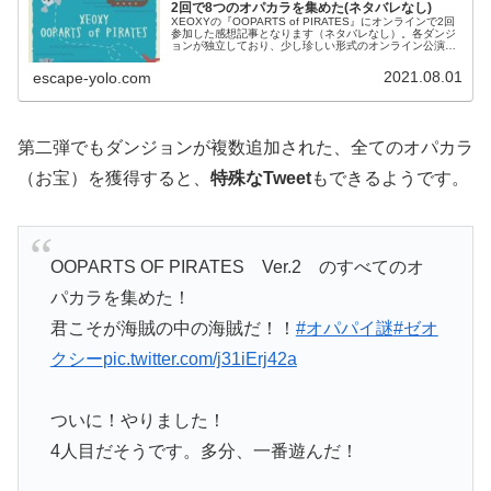
2回で8つのオパカラを集めた(ネタバレなし)
XEOXYの『OOPARTS of PIRATES』にオンラインで2回
参加した感想記事となります（ネタバレなし）。各ダンジ
ョンが独立しており、少し珍しい形式のオンライン公演。
雰囲気やシステムを知りたい方にお勧めの記事です。
2021.08.01
escape-yolo.com
第二弾でもダンジョンが複数追加された、全てのオパカラ
（お宝）を獲得すると、
特殊なTweet
もできるようです。
OOPARTS OF PIRATES Ver.2 のすべてのオ
パカラを集めた！
君こそが海賊の中の海賊だ！！
#オパパイ謎
#ゼオ
クシー
pic.twitter.com/j31iErj42a
ついに！やりました！
4人目だそうです。多分、一番遊んだ！