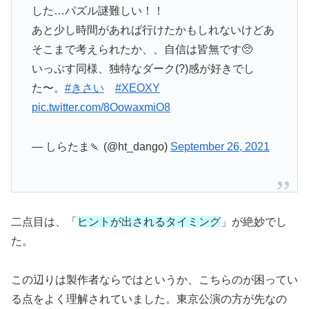
した…パズル謎難しい！！
あと少し時間があれば行けたかもしれないけどあ
そこまで考えられたか、、自信は皆無です🥺
いっぷす同様、独特なダーク(?)感が好きでし
た〜。
#きさい
#XEOXY
pic.twitter.com/8OowaxmiO8
— しらたま🍡 (@ht_dango)
September 26, 2021
二点目は、「
ヒントが出されるタイミング
」が絶妙でし
た。
この辺りは製作者ならではというか、こちらのが困ってい
る点をよく理解されていました。東京公演の方が先なの