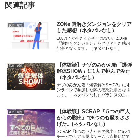
関連記事
ZONe 謎解きダンジョンをクリア
脱出 感想
した感想（ネタバレなし）
100万円があたるかもしれない、ZONe
『謎解きダンジョン』をクリアした感想
記事となります。（ネタバレなし）
【体験談】ナゾのみかん箱「爆弾
脱出 感想
解体SHOW」に1人で挑んでみた
（ネタバレなし）
ナゾのみかん箱「爆弾解体SHOW」にオ
ンラインで参加した際の感想記事となり
ます。（ネタバレなし）バランスのよい
難易度で、ヒントを利用しながらソロで
も十分に楽しんできました。雰囲気を知
りたい方にお勧めの記事です。
【体験談】SCRAP『５つの巨人
脱出 感想
からの脱出』で6つの心臓をささ
げた。(ネタバレなし)
SCRAP『5つの巨人からの脱出』に6人1
チームでリアル脱出ゲーム心斎橋店にて