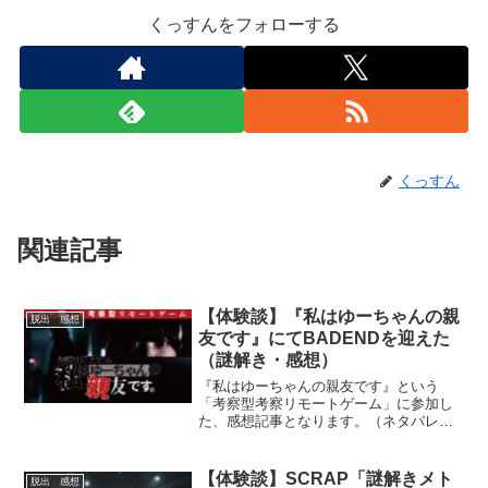
くっすんをフォローする
くっすん
関連記事
【体験談】『私はゆーちゃんの親
脱出 感想
友です』にてBADENDを迎えた
（謎解き・感想）
『私はゆーちゃんの親友です』という
「考察型考察リモートゲーム」に参加し
た、感想記事となります。（ネタバレな
し）オンラインにて参加できますので、
緊急事態宣言でエンタメ不足の方や推理
小説が好きな方にお勧めの体験記事とな
【体験談】SCRAP「謎解きメト
脱出 感想