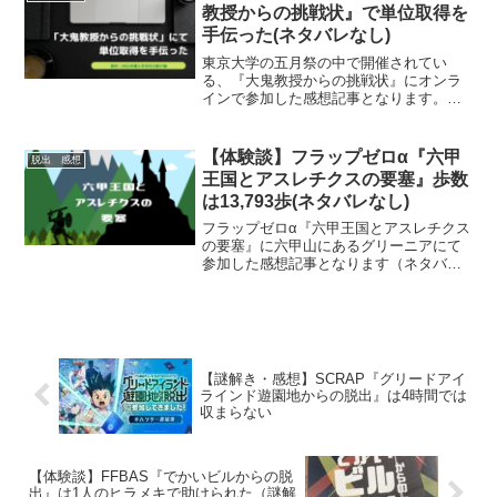
教授からの挑戦状』で単位取得を
手伝った(ネタバレなし)
東京大学の五月祭の中で開催されてい
る、『大鬼教授からの挑戦状』にオンラ
インで参加した感想記事となります。競
争性のない謎解きとなっており、予約な
しで参加可能。謎解きに触れたことのな
い方にこそ触れてほしいイベントとなり
【体験談】フラップゼロα『​六甲
脱出 感想
ます。
王国とアスレチクスの要塞』歩数
は13,793歩(ネタバレなし)
フラップゼロα『​六甲王国とアスレチクス
の要塞』に六甲山にあるグリーニアにて
参加した感想記事となります（ネタバレ
なし）ただの周遊型ではなく「山登り」
要素のある周遊型となります。パーク内
を歩き回ることになるため、参加時は動
きやすい服装でご参加ください。
【謎解き・感想】SCRAP『グリードアイ
ラインド遊園地からの脱出』は4時間では
収まらない
【体験談】FFBAS『でかいビルからの脱
出』は1人のヒラメキで助けられた（謎解