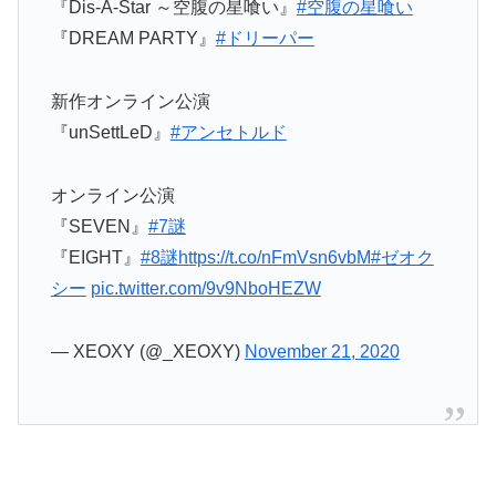
『Dis-A-Star ～空腹の星喰い』
#空腹の星喰い
『DREAM PARTY』
#ドリーパー
新作オンライン公演
『unSettLeD』
#アンセトルド
オンライン公演
『SEVEN』
#7謎
『EIGHT』
#8謎
https://t.co/nFmVsn6vbM
#ゼオク
シー
pic.twitter.com/9v9NboHEZW
— XEOXY (@_XEOXY)
November 21, 2020