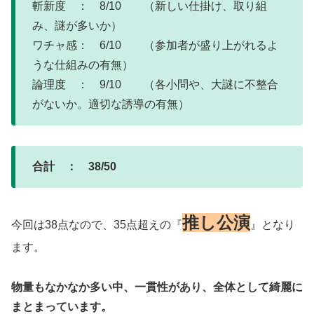
斬新度 ： 8/10 （新しい仕掛け、取り組
み、謎が多いか）
ワチャ感： 6/10 （参加者が盛り上がれるよ
うな仕組みの有無）
論理度 ： 9/10 （各小問や、大謎に不整合
がないか。適切な誘導の有無）
合計 ： 38/50
推し
公演
今回は38点なので、35点超えの『
』となり
ます。
物量もなかなか多い中、一貫性があり、全体として綺麗に
まとまっています。