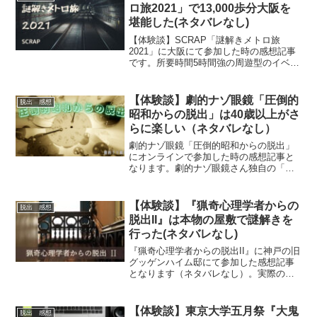
ります。
ロ旅2021」で13,000歩分大阪を
堪能した(ネタバレなし)
【体験談】SCRAP「謎解きメトロ旅
2021」に大阪にて参加した時の感想記事
です。所要時間5時間強の周遊型のイベン
ト。謎を解き、地下鉄に乗り次の目的地
を目指します。大阪の色々な場所を訪れ
ることになるので、観光との組み合わせ
【体験談】劇的ナゾ眼鏡「圧倒的
脱出 感想
がお勧めです。
昭和からの脱出」は40歳以上がさ
らに楽しい（ネタバレなし）
劇的ナゾ眼鏡「圧倒的昭和からの脱出」
にオンラインで参加した時の感想記事と
なります。劇的ナゾ眼鏡さん独自の「自
宅改造」は相変わらず健在。参加者はタ
イムスリップして昭和へ訪れることにな
ります。雰囲気を知りたい方にお勧めの
【体験談】『​猟奇心理学者からの
脱出 感想
記事です。
脱出II』は本物の屋敷で謎解きを
行った(ネタバレなし)
『​猟奇心理学者からの脱出II』に神戸の旧
グッゲンハイム邸にて参加した感想記事
となります（ネタバレなし）。実際の名
家（屋敷）で謎解きを行うという珍しい
企画。雰囲気を知りたい方にお勧めの記
事です。
【体験談】東京大学五月祭『大鬼
脱出 感想