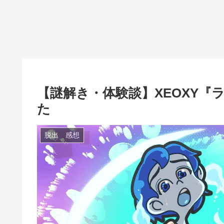
【謎解き・体験談】XEOXY『
た
脱出 感想