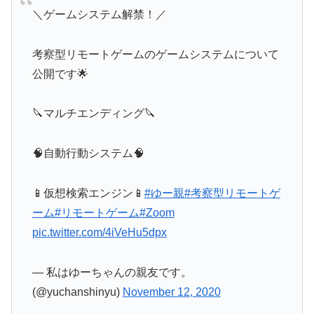
＼ゲームシステム解禁！／
考察型リモートゲームのゲームシステムについて
公開です🌟
🔪マルチエンディング🔪
🧠自動行動システム🧠
📱仮想検索エンジン📱
#ゆー親
#考察型リモートゲ
ーム
#リモートゲーム
#Zoom
pic.twitter.com/4iVeHu5dpx
— 私はゆーちゃんの親友です。
(@yuchanshinyu)
November 12, 2020