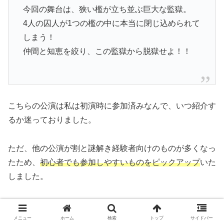
今回の舞台は、狭い檻が立ち並ぶ巨大な監獄。
4人の囚人が1つの檻の中に本当に閉じ込められて
しまう！
仲間と知恵を絞り、この監獄から脱獄せよ！！
こちらの公演は私は初演時に参加済みなんで、いつ紹介す
るか迷っておりました。
ただ、他の公演が割と謎解き経験者向けのものが多くなっ
たため、
初心者でも参加しやすいものをピックアップ
いた
しました。
ブログを始める前の参加のため、感想記事はご紹介できな
いのが残念ですが、「
探索・謎解き・スリル」がコンパク
メニュー
ホーム
検索
トップ
サイドバー