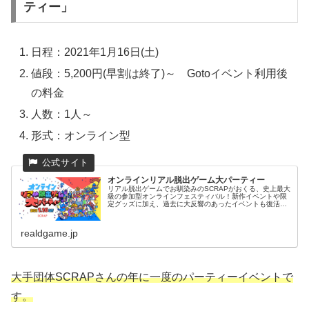
ティー」
日程：2021年1月16日(土)
値段：5,200円(早割は終了)～ Gotoイベント利用後
の料金
人数：1人～
形式：オンライン型
オンラインリアル脱出ゲーム大パーティー
リアル脱出ゲームでお馴染みのSCRAPがおくる、史上最大
級の参加型オンラインフェスティバル！新作イベントや限
定グッズに加え、過去に大反響のあったイベントも復活！
この日限りの特別な『大パーティー』に参加して、伝説を
目に焼き付けろ！！
realdgame.jp
大手団体SCRAPさんの年に一度のパーティーイベントで
す。