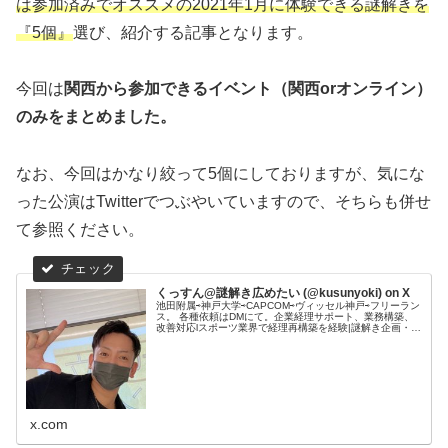
は参加済みでオススメの2021年1月に体験できる謎解きを
『5個』
選び、紹介する記事となります。
今回は
関西から参加できるイベント（関西orオンライン）
のみをまとめました。
なお、今回はかなり絞って5個にしておりますが、気にな
った公演はTwitterでつぶやいていますので、そちらも併せ
て参照ください。
くっすん@謎解き広めたい (@kusunyoki) on X
池田附属⇨神戸大学⇨CAPCOM⇨ヴィッセル神戸⇨フリーラン
ス。 各種依頼はDMにて。企業経理サポート、業務構築、
改善対応lスポーツ業界で経理再構築を経験|謎解き企画・誘
致・制作| 謎解き沼。 サコイン保有。#ShareKOBE
#JOUR...
x.com