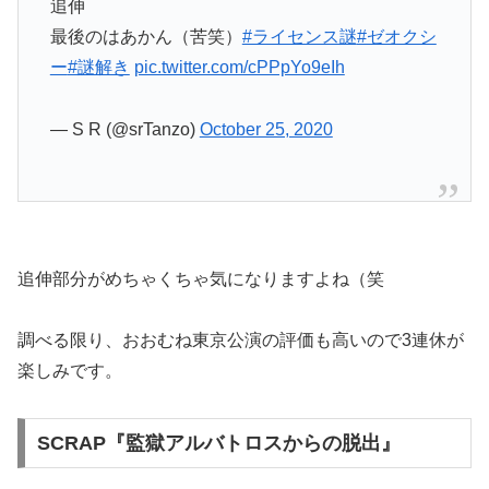
追伸
最後のはあかん（苦笑）
#ライセンス謎
#ゼオクシ
ー
#謎解き
pic.twitter.com/cPPpYo9eIh
— S R (@srTanzo)
October 25, 2020
追伸部分がめちゃくちゃ気になりますよね（笑
調べる限り、おおむね東京公演の評価も高いので3連休が
楽しみです。
SCRAP『監獄アルバトロスからの脱出』