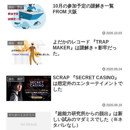
10月の参加予定の謎解き一覧
脱出 予定
FROM 大阪
2020.10.03
よだかのレコード 『TRAP
脱出 感想
MAKER』は謎解き＋影牢だっ
た。
2020.09.24
SCRAP 『SECRET CASINO』
脱出 感想
は想定外のエンターテイメントで
した
2020.09.19
『超能力研究所からの脱出』は新
マーダーミステリー
しい試みのマダミスでした（※ネ
タバレなし）