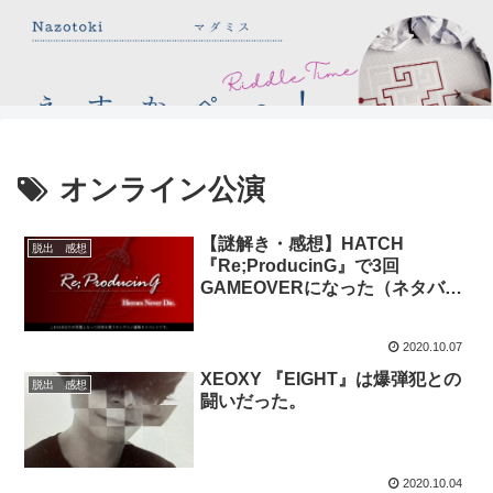
オンライン公演
【謎解き・感想】HATCH
脱出 感想
『Re;ProducinG』で3回
GAMEOVERになった（ネタバレ
なし）
2020.10.07
XEOXY 『EIGHT』は爆弾犯との
脱出 感想
闘いだった。
2020.10.04