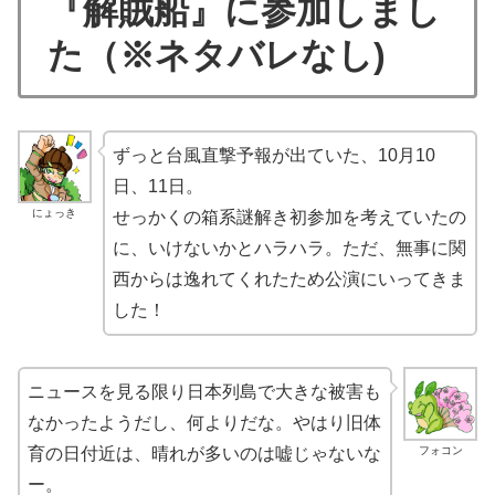
『解賊船』に参加しまし
た（※ネタバレなし)
ずっと台風直撃予報が出ていた、10月10
日、11日。
にょっき
せっかくの箱系謎解き初参加を考えていたの
に、いけないかとハラハラ。ただ、無事に関
西からは逸れてくれたため公演にいってきま
した！
ニュースを見る限り日本列島で大きな被害も
なかったようだし、何よりだな。やはり旧体
フォコン
育の日付近は、晴れが多いのは嘘じゃないな
ー。