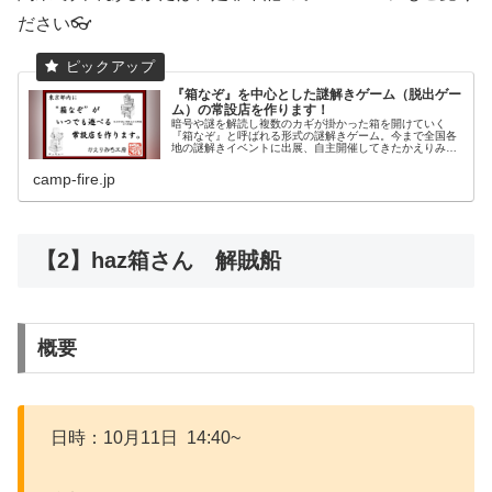
ださい👓
『箱なぞ』を中心とした謎解きゲーム（脱出ゲー
ム）の常設店を作ります！
暗号や謎を解読し複数のカギが掛かった箱を開けていく
『箱なぞ』と呼ばれる形式の謎解きゲーム。今まで全国各
地の謎解きイベントに出展、自主開催してきたかえりみち
工房が、いつでも遊べる常設店を東京都内に作ります。
camp-fire.jp
【2】haz箱さん 解賊船
概要
日時：10月11日 14:40~