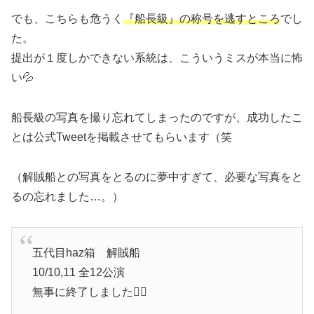
でも、こちらも危うく
『船長級』の称号を逃すところ
でし
た。
提出が１度しかできない系統は、こういうミスが本当に怖
い💦
船長級の写真を撮り忘れてしまったのですが、成功したこ
とは公式Tweetを掲載させてもらいます（笑
（解賊船との写真をとるのに夢中すぎて、必要な写真をと
るの忘れました…。）
五代目haz箱 解賊船
10/10,11 全12公演
無事に終了しました🏴‍☠️