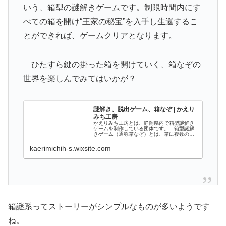
いう、箱型の謎解きゲームです。制限時間内にす
べての箱を開け“王家の秘宝”を入手し生還するこ
とができれば、ゲームクリアとなります。
ひたすら鍵の掛った箱を開けていく、箱なぞの
世界を楽しんでみてはいかが？
謎解き、脱出ゲーム、箱なぞ | かえり
みち工房
かえりみち工房とは、静岡県内で箱型謎解き
ゲームを制作している団体です。 箱型謎解
きゲーム（通称箱なぞ）とは、箱に複数の鍵
がかかっており、様々なアイテムなどに仕掛
けられた暗号を解読し、すべての箱を開ける
kaerimichih-s.wixsite.com
謎解きゲームです。
箱謎系ってストーリーがシンプルなものが多いようです
ね。