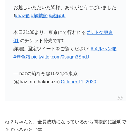
お越しいただいた皆様、ありがとうございました
❗️
#haz箱
#解賊船
#謎解き
本日21:30より、東京にて行われる
#リドケ東京
01
のチケット発売です❗️
詳細は固定ツイートをご覧ください‼️
#メルヘン箱
#無色箱
pic.twitter.com/0sugm3SndJ
— hazの箱なぞ@10/24,25東京
(@haz_no_hakonazo)
October 11, 2020
ね？ちゃんと、全員成功になっているから間接的に証明で
きているかと（笑