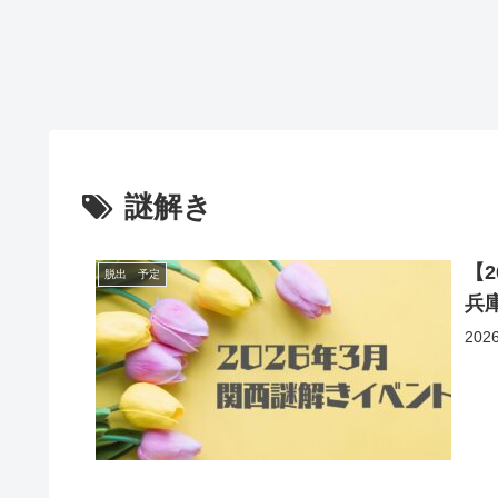
謎解き
【
脱出 予定
兵
20