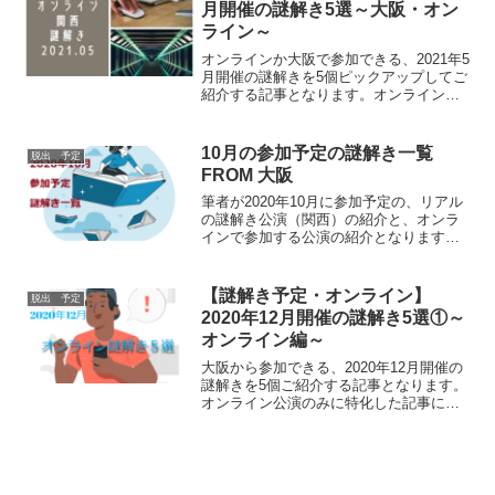
報は公式ページを確認ください）
月開催の謎解き5選～大阪・オン
ライン～
オンラインか大阪で参加できる、2021年5
月開催の謎解きを5個ピックアップしてご
紹介する記事となります。オンライン公
演も3つご紹介しておりますので、関西以
外の方は前半部分をご参照ください。
（コロナによりイベントが中止になる場
10月の参加予定の謎解き一覧
脱出 予定
合がありますので最新情報は公式ページ
FROM 大阪
を確認ください）
筆者が2020年10月に参加予定の、リアル
の謎解き公演（関西）の紹介と、オンラ
インで参加する公演の紹介となります。
どんな謎解きが開催されているか気にな
る方にお勧めです。特に1，2日しか開催
されない公演には注意ください！
【謎解き予定・オンライン】
脱出 予定
2020年12月開催の謎解き5選①～
オンライン編～
大阪から参加できる、2020年12月開催の
謎解きを5個ご紹介する記事となります。
オンライン公演のみに特化した記事にな
りますので、全国どこからでも参加可能
です。お仕事の都合上外出しにくい方に
もお勧めの記事となります。