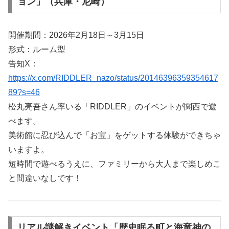
ョン」（兵庫・尼崎）
開催期間：2026年2月18日～3月15日
形式：ルーム型
告知X：
https://x.com/RIDDLER_nazo/status/20146396359354617
89?s=46
松丸亮吾さん率いる「RIDDLER」のイベントが関西で遊
べます。
美術館に忍び込んで「お宝」をゲットする体験ができちゃ
いますよ。
短時間で遊べるうえに、ファミリーから大人まで楽しめこ
と間違いなしです！
リアル謎解きイベント「歴史眠る町と海竜神の