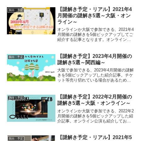
【謎解き予定・リアル】2021年4
脱出 予定
月開催の謎解き5選～大阪・オン
ライン～
オンラインか大阪で参加できる、2021年4
月開催の謎解きを5個ピックアップしてご
紹介する記事となります。オンライン公
演も3つご紹介しておりますので、関西以
外の方は前半部分をご参照ください。
（コロナによりイベントが中止になる場
【謎解き予定】2023年4月開催の
脱出 予定
合がありますので最新情報は公式ページ
謎解き5選～関西編～
を確認ください）
大阪で参加できる、2023年4月開催の謎解
きを5個ピックアップした紹介記事。チケ
ット等売り切れている場合があるため、
気になる方は早めにチケット確認くださ
い。また、コロナによりイベントが中止
になる場合がありますので最新情報は公
【謎解き予定】2022年2月開催の
脱出 予定
式ページを確認ください。
謎解き5選～大阪・オンライン～
オンラインか大阪で参加できる、2022年2
月開催の謎解きを5個ピックアップした紹
介記事。オンライン公演も紹介しており
ますので、関西以外の方は前半部分をご
参照ください。（コロナによりイベント
が中止になる場合がありますので最新情
【謎解き予定・リアル】2021年5
脱出 予定