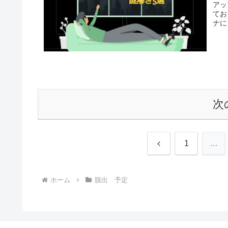
アッ
てお
ナに
ージ
次
前
1
…
へ
ホーム
脱出 予定