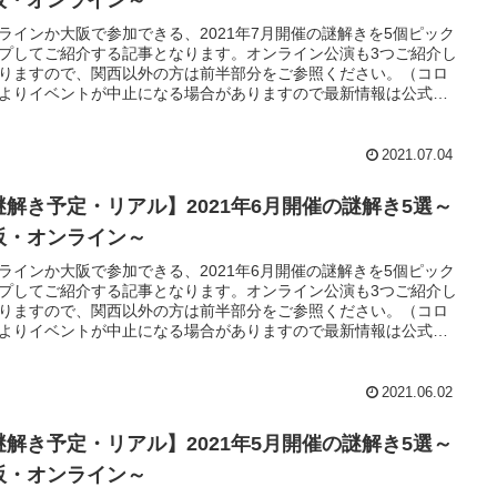
ラインか大阪で参加できる、2021年7月開催の謎解きを5個ピック
プしてご紹介する記事となります。オンライン公演も3つご紹介し
りますので、関西以外の方は前半部分をご参照ください。（コロ
よりイベントが中止になる場合がありますので最新情報は公式ペ
を確認ください）
2021.07.04
謎解き予定・リアル】2021年6月開催の謎解き5選～
阪・オンライン～
ラインか大阪で参加できる、2021年6月開催の謎解きを5個ピック
プしてご紹介する記事となります。オンライン公演も3つご紹介し
りますので、関西以外の方は前半部分をご参照ください。（コロ
よりイベントが中止になる場合がありますので最新情報は公式ペ
を確認ください）
2021.06.02
謎解き予定・リアル】2021年5月開催の謎解き5選～
阪・オンライン～