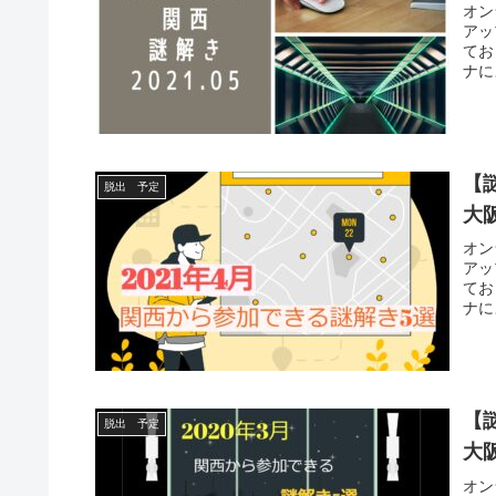
オン
アッ
てお
ナに
ージ
【
脱出 予定
大
オン
アッ
てお
ナに
ージ
【
脱出 予定
大
オン