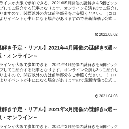
ラインか大阪で参加できる、2021年5月開催の謎解きを5個ピック
プしてご紹介する記事となります。オンライン公演も3つご紹介し
りますので、関西以外の方は前半部分をご参照ください。（コロ
よりイベントが中止になる場合がありますので最新情報は公式ペ
を確認ください）
2021.05.02
謎解き予定・リアル】2021年4月開催の謎解き5選～
阪・オンライン～
ラインか大阪で参加できる、2021年4月開催の謎解きを5個ピック
プしてご紹介する記事となります。オンライン公演も3つご紹介し
りますので、関西以外の方は前半部分をご参照ください。（コロ
よりイベントが中止になる場合がありますので最新情報は公式ペ
を確認ください）
2021.04.03
謎解き予定・リアル】2021年3月開催の謎解き5選～
阪・オンライン～
ラインか大阪で参加できる、2021年3月開催の謎解きを5個ピック