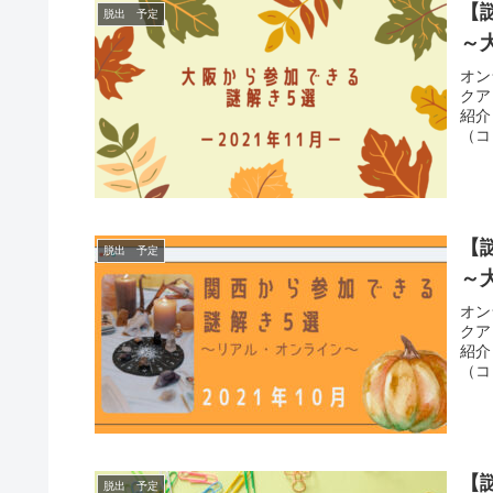
【
脱出 予定
～
オン
クア
紹介
（コ
公式
【
脱出 予定
～
オン
クア
紹介
（コ
公式
【
脱出 予定