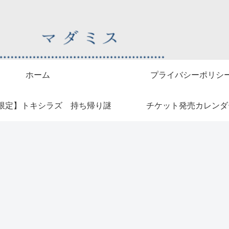
ホーム
プライバシーポリシ
限定】トキシラズ 持ち帰り謎
チケット発売カレンダ