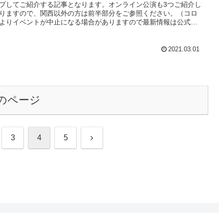
プしてご紹介する記事となります。オンライン公演も3つご紹介し
りますので、関西以外の方は前半部分をご参照ください。（コロ
よりイベントが中止になる場合がありますので最新情報は公式ペ
を確認ください）
2021.03.01
のページ
次
3
4
5
へ