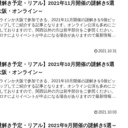
謎解き予定・リアル】2021年11月開催の謎解き5選
大阪・オンライン～
ラインか大阪で参加できる、2021年11月開催の謎解きを5個ピッ
ップしてご紹介する記事となります。オンライン公演も多めにご
しておりますので、関西以外の方は前半部分をご参照ください。
ロナによりイベントが中止になる場合がありますので最新情報は
ページを確認ください）
2021.10.31
謎解き予定・リアル】2021年10月開催の謎解き5選
大阪・オンライン～
ラインか大阪で参加できる、2021年10月開催の謎解きを5個ピッ
ップしてご紹介する記事となります。オンライン公演も多めにご
しておりますので、関西以外の方は前半部分をご参照ください。
ロナによりイベントが中止になる場合がありますので最新情報は
ページを確認ください）
2021.10.03
謎解き予定・リアル】2021年9月開催の謎解き5選～