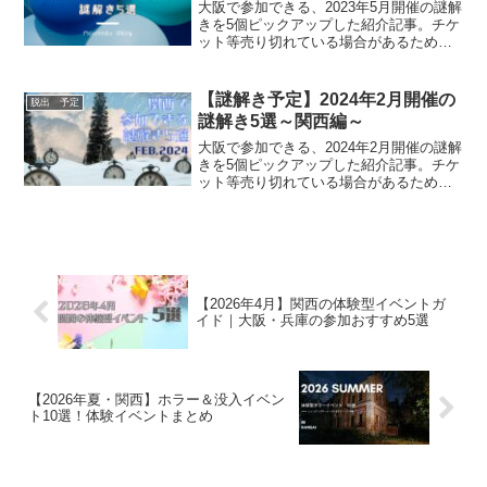
大阪で参加できる、2023年5月開催の謎解
きを5個ピックアップした紹介記事。チケ
ット等売り切れている場合があるため、
気になる方は早めにチケット確認くださ
い。また、コロナによりイベントが中止
になる場合がありますので最新情報は公
【謎解き予定】2024年2月開催の
脱出 予定
式ページを確認ください。
謎解き5選～関西編～
大阪で参加できる、2024年2月開催の謎解
きを5個ピックアップした紹介記事。チケ
ット等売り切れている場合があるため、
気になる方は早めにチケット確認くださ
い。また、コロナによりイベントが中止
になる場合がありますので最新情報は公
式ページを確認ください。
【2026年4月】関西の体験型イベントガ
イド｜大阪・兵庫の参加おすすめ5選
【2026年夏・関西】ホラー＆没入イベン
ト10選！体験イベントまとめ