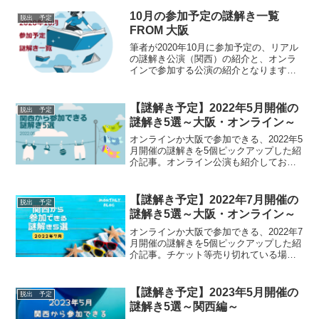
外の方は前半部分をご参照ください。
（コロナによりイベントが中止になる場
10月の参加予定の謎解き一覧
脱出 予定
合がありますので最新情報は公式ページ
FROM 大阪
を確認ください）
筆者が2020年10月に参加予定の、リアル
の謎解き公演（関西）の紹介と、オンラ
インで参加する公演の紹介となります。
どんな謎解きが開催されているか気にな
る方にお勧めです。特に1，2日しか開催
されない公演には注意ください！
【謎解き予定】2022年5月開催の
脱出 予定
謎解き5選～大阪・オンライン～
オンラインか大阪で参加できる、2022年5
月開催の謎解きを5個ピックアップした紹
介記事。オンライン公演も紹介しており
ますので、関西以外の方は前半部分をご
参照ください。（コロナによりイベント
が中止になる場合がありますので最新情
【謎解き予定】2022年7月開催の
脱出 予定
報は公式ページを確認ください）
謎解き5選～大阪・オンライン～
オンラインか大阪で参加できる、2022年7
月開催の謎解きを5個ピックアップした紹
介記事。チケット等売り切れている場合
があるため、気になる方は早めにチケッ
ト確認ください。また、コロナによりイ
ベントが中止になる場合がありますので
【謎解き予定】2023年5月開催の
脱出 予定
最新情報は公式ページを確認ください。
謎解き5選～関西編～