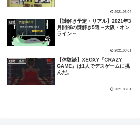
2021.03.04
【謎解き予定・リアル】2021年3
脱出 予定
月開催の謎解き5選～大阪・オン
ライン～
2021.03.01
【体験談】XEOXY『CRAZY
脱出 感想
GAME』は1人でデスゲームに挑
んだ。
2021.03.01