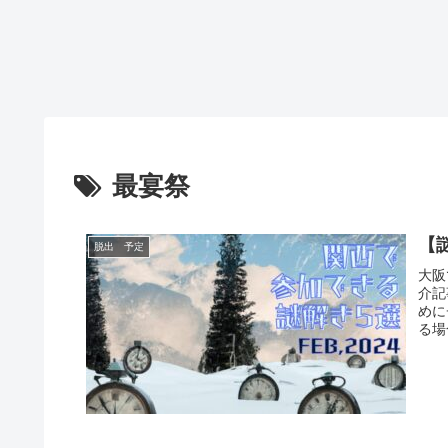
最宴祭
【
脱出 予定
大阪
介記
めに
る場