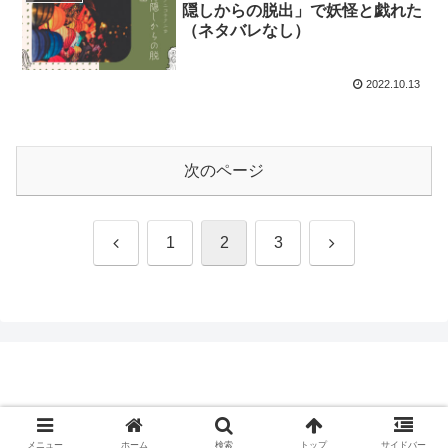
隠しからの脱出」で妖怪と戯れた
（ネタバレなし）
2022.10.13
次のページ
前
次
1
2
3
へ
へ
© 2020 .
メニュー
ホーム
検索
トップ
サイドバー