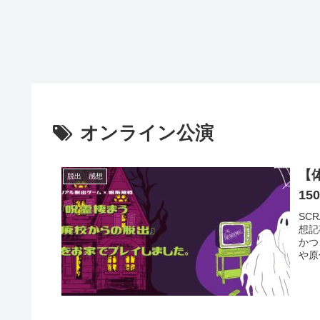
オンライン公演
【
脱出 感想
1
SC
想記
かつ
や原