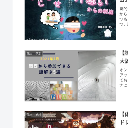
劇的
から
つも
つ、
【
脱出 予定
大
オン
アッ
てお
ナに
ージ
【
脱出 感想
ド