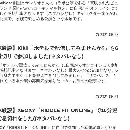
zo×Nazo劇団とサンリオさんのコラボ公演である『買収されたピュ
ランド 囚われのハローキティを救え』に自宅からオンラインにて
した感想記事となります（ネタバレなし）キャラクター達がかわ
公演で、家族で楽しめる公演という印象です。
2021.06.28
体験談】Kikii『ホテルで配信してみませんか?』を6
貸切りで参加しました(ネタバレなし)
kii『ホテルで配信してみませんか?』に自宅からオンラインにて参加
感想記事となります（ネタバレなし）最大6人での参加となり、6
も身内でチケットを抑えて参加してみました。「サスペンス」と
れている本公演の雰囲気を知りたい方にお勧めの記事です。
2021.06.21
験談】XEOXY『RIDDLE FIT ONLINE』で10分運
で息切れをした((ネタバレなし)
OXY『RIDDLE FIT ONLINE』に自宅で参加した感想記事となりま