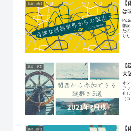
【体
脱出 感想
は
Pi
想記
たの
りた
【
脱出 予定
大
オン
アッ
介し
（コ
公式
【体
脱出 感想