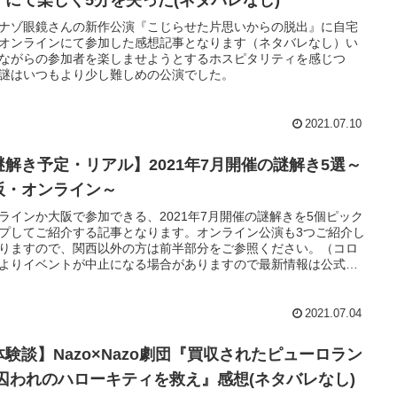
ナゾ眼鏡さんの新作公演『こじらせた片思いからの脱出』に自宅
オンラインにて参加した感想記事となります（ネタバレなし）い
ながらの参加者を楽しませようとするホスピタリティを感じつ
謎はいつもより少し難しめの公演でした。
2021.07.10
謎解き予定・リアル】2021年7月開催の謎解き5選～
阪・オンライン～
ラインか大阪で参加できる、2021年7月開催の謎解きを5個ピック
プしてご紹介する記事となります。オンライン公演も3つご紹介し
りますので、関西以外の方は前半部分をご参照ください。（コロ
よりイベントが中止になる場合がありますので最新情報は公式ペ
を確認ください）
2021.07.04
体験談】Nazo×Nazo劇団『買収されたピューロラン
 囚われのハローキティを救え』感想(ネタバレなし)