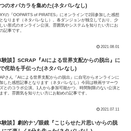
8つのオパカラを集めた(ネタバレなし)
OXYの『OOPARTS of PIRATES』にオンラインで2回参加した感想
となります（ネタバレなし）。各ダンジョンが独立しており、少
しい形式のオンライン公演。雰囲気やシステムを知りたい方にお
の記事です。
2021.08.01
体験談】SCRAP『AIによる世界支配からの脱出』に
人で侘助を手伝った(ネタバレなし)
RAPさん『AIによる世界支配からの脱出』に自宅からオンラインに
加した感想記事となります（ネタバレなし）今回は映画サマーウ
ズとのコラボ公演。1人から参加可能かつ、時間制限のない公演と
ます。雰囲気を知りたい方にお勧めの記事です。
2021.07.11
体験談】劇的ナゾ眼鏡『こじらせた片思いからの脱
』にて楽しく5分を失った(ネタバレなし)