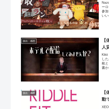
Na
ーロ
参加
いい
【
脱出 感想
人
Ki
した
枚と
書か
【体
脱出 感想
動
XE