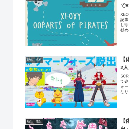
で
XE
記事
し珍
勧め
【
脱出 感想
2
SC
て参
ォー
なり
【
脱出 感想
出