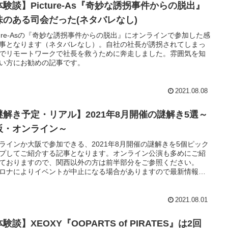
験談】Picture-As『奇妙な誘拐事件からの脱出​』
味のある司会だった(ネタバレなし)
cture-Asの『奇妙な誘拐事件からの脱出』にオンラインで参加した感
事となります（ネタバレなし）。自社の社長が誘拐されてしまっ
でリモートワークで社長を救うために奔走しました。雰囲気を知
い方にお勧めの記事です。
2021.08.08
謎解き予定・リアル】2021年8月開催の謎解き5選～
阪・オンライン～
ラインか大阪で参加できる、2021年8月開催の謎解きを5個ピック
プしてご紹介する記事となります。オンライン公演も多めにご紹
ておりますので、関西以外の方は前半部分をご参照ください。
ロナによりイベントが中止になる場合がありますので最新情報は
ページを確認ください）
2021.08.01
験談】XEOXY『​OOPARTS of PIRATES』は2回