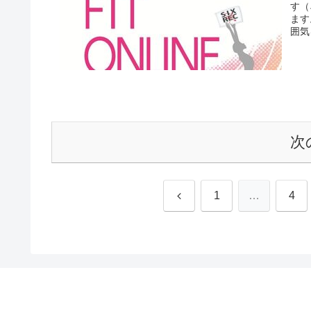
す（
ます
囲気
次
前
1
…
4
へ