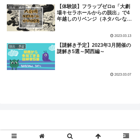
【体験談】フラップゼロα「大劇
脱出 感想
場キセラホールからの脱出」で4
年越しのリベンジ（ネタバレな
し）
2023.03.13
【謎解き予定】2023年3月開催の
脱出 予定
謎解き5選～関西編～
2023.03.07
© 2020 .